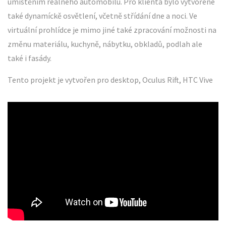
umístěním realného automobilu. Pro klienta bylo vytvořené
také dynamíckě osvětlení, včetně střídání dne a noci. Ve
virtuální prohlídce je mimo jiné také zpracování možnosti na
změnu materiálu, kuchyně, nábytku, obkladů, podlah ale
také i fasády.
Tento projekt je vytvořen pro desktop, Oculus Rift, HTC Vive